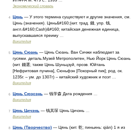
ИНФРА М. 479 с.. 1999 …
Экономический словарь
Цянь
— У этого термина существуют и другие значения, см.
4
Цянь (значения). Цянь&#160;(кит. трад. 錢, упр. 钱,
англ.&#160;Cash)&#160; китайская денежная единица,
выпускавшаяся преиму …
Википедия
Цянь Сюань
— Цянь Сюань. Ван Сичжи наблюдает за
5
гусями. деталь.Музей Метрополитен, Нью Йорк Цянь Сюань
(кит. 錢選; также Цянь Шуньцзуй, прозв. Юйтань
[Нефритовая пучина], Сюньфэн [Покорный пик]; род. ок.
1235г. – ум. до 1307г) – китайский художник и поэт …
Википедия
Цянь Сюэсэнь
— 钱学森 Дата рождения …
6
Википедия
Цянь Цичэнь
— 钱其琛 Цянь Цичэнь …
7
Википедия
Цянь (Творчество)
— Цянь (кит. 乾; пиньинь: qián) 1 я из
8