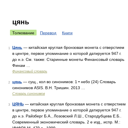
цянь
Толкование
Перевод
Книги
Цянь
— китайская круглая бронзовая монета с отверстием
1
в центре, первое упоминание о которой датируется 947 г.
до н.э. См. также: Старинные монеты Финансовый словарь
Финам …
Финансовый словарь
цянь
— сущ., кол во синонимов: 1 • небо (24) Словарь
2
синонимов ASIS. В.Н. Тришин. 2013 …
Словарь синонимов
ЦЯНЬ
— китайская круглая бронзовая монета с отверстием
3
в центре, первое упоминание о которой датируется 947 г.
до н.э. Райзберг Б.А., Лозовский Л.Ш., Стародубцева Е.Б..
Современный экономический словарь. 2 е изд., испр. М.: