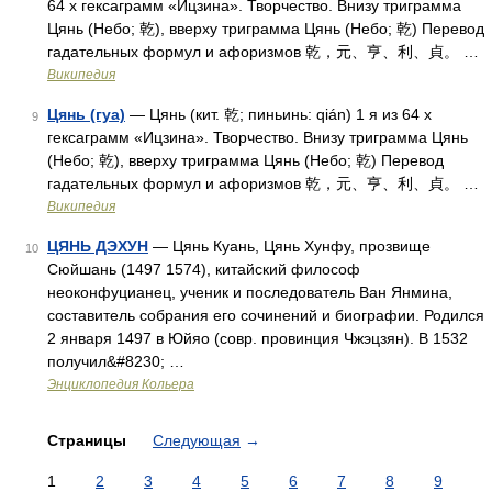
64 х гексаграмм «Ицзина». Творчество. Внизу триграмма
Цянь (Небо; 乾), вверху триграмма Цянь (Небо; 乾) Перевод
гадательных формул и афоризмов 乾，元、亨、利、貞。 …
Википедия
Цянь (гуа)
— Цянь (кит. 乾; пиньинь: qián) 1 я из 64 х
9
гексаграмм «Ицзина». Творчество. Внизу триграмма Цянь
(Небо; 乾), вверху триграмма Цянь (Небо; 乾) Перевод
гадательных формул и афоризмов 乾，元、亨、利、貞。 …
Википедия
ЦЯНЬ ДЭХУН
— Цянь Куань, Цянь Хунфу, прозвище
10
Сюйшань (1497 1574), китайский философ
неоконфуцианец, ученик и последователь Ван Янмина,
составитель собрания его сочинений и биографии. Родился
2 января 1497 в Юйяо (совр. провинция Чжэцзян). В 1532
получил&#8230; …
Энциклопедия Кольера
Страницы
Следующая
→
1
2
3
4
5
6
7
8
9